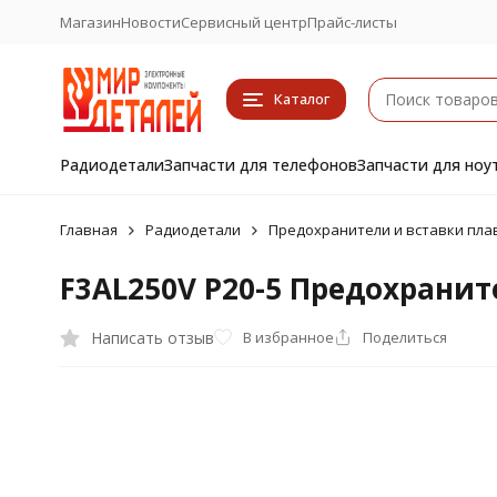
Магазин
Новости
Сервисный центр
Прайс-листы
Каталог
Радиодетали
Запчасти для телефонов
Запчасти для ноу
Главная
Радиодетали
Предохранители и вставки пла
F3AL250V Р20-5 Предохрани
Написать отзыв
В избранное
Поделиться