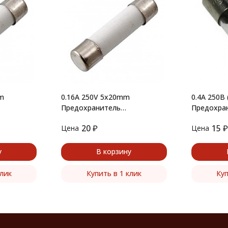
m
0.16A 250V 5x20mm
0.4А 250В
Предохранитель
Предохра
керамический
20
₽
15
₽
Цена
Цена
у
В корзину
клик
Купить в 1 клик
Куп