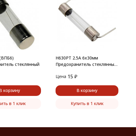
S
П
5
 (ВПБ6)
H630PT 2.5A 6х30мм
нитель стеклянный
Предохранитель стеклянный
с отводами
15
₽
Цена
Ц
В корзину
В корзину
ить в 1 клик
Купить в 1 клик