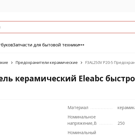
тбуков
Запчасти для бытовой техники
вкие
Предохранители керамические
F3AL250V Р20-5 Предохр
тель керамический Eleabc быст
Материал
керамик
Номинальное
напряжение,В
250
Номинальный