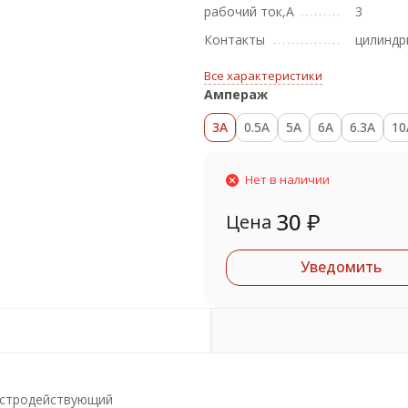
рабочий ток,А
3
Контакты
цилиндр
Все характеристики
Ампераж
3A
0.5A
5A
6A
6.3A
10
Нет в наличии
30
₽
Цена
Уведомить
ыстродействующий