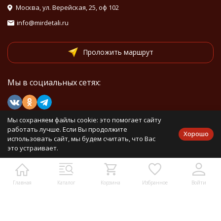
Москва, ул. Верейская, 25, оф 102
info@mirdetali.ru
Проложить маршрут
Мы в социальных сетях:
Мы сохраняем файлы cookie: это помогает сайту
Мы на маркетплейсах
работать лучше. Если Вы продолжите
Хорошо
использовать сайт, мы будем считать, что Вас
это устраивает.
Каталог товаров
Главная
Каталог
Корзина
Избранное
Войти
Информация