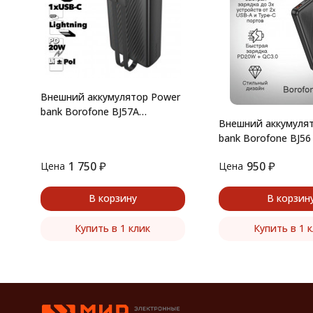
Внешний аккумулятор Power
bank Borofone BJ57A
Внешний аккумуля
20000mAh 2xUSB, 1xUSB-C,
bank Borofone BJ5
3А, 22.5W (Черный)
(Черный)
1 750
₽
950
₽
Цена
Цена
В корзину
В корзин
Купить в 1 клик
Купить в 1 