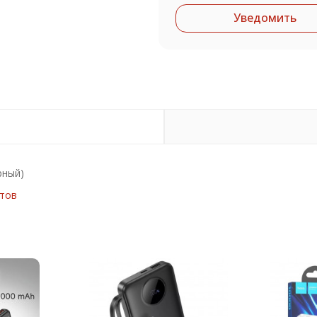
Уведомить
рный)
етов