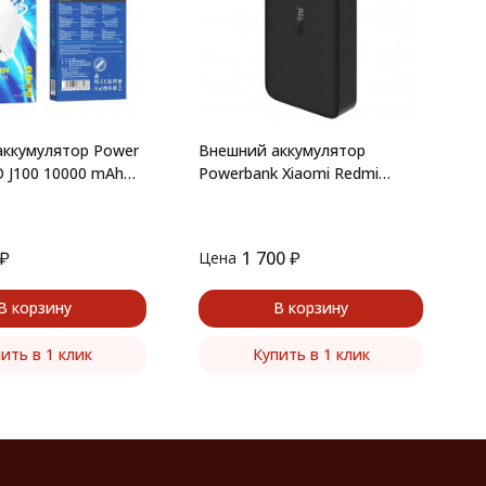
П
у
B
(
ккумулятор Power
Внешний аккумулятор
 J100 10000 mAh
Powerbank Xiaomi Redmi
10000mAh Black (VXN4305GL)
₽
1 700
₽
Цена
Ц
В корзину
В корзину
ить в 1 клик
Купить в 1 клик