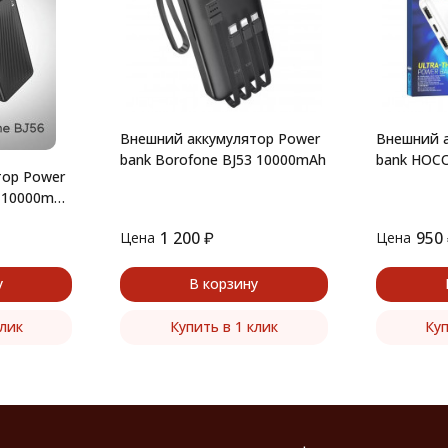
Внешний аккумулятор Power
Внешний а
bank Borofone BJ53 10000mAh
bank HOCO
тор Power
(белый)
6 10000mAh
1 200
₽
950
Цена
Цена
у
В корзину
клик
Купить в 1 клик
Куп