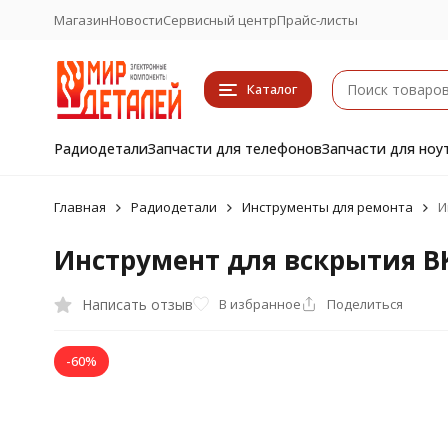
Магазин
Новости
Сервисный центр
Прайс-листы
Каталог
Радиодетали
Запчасти для телефонов
Запчасти для ноу
Главная
Радиодетали
Инструменты для ремонта
И
Инструмент для вскрытия BK
Написать отзыв
В избранное
Поделиться
-60%