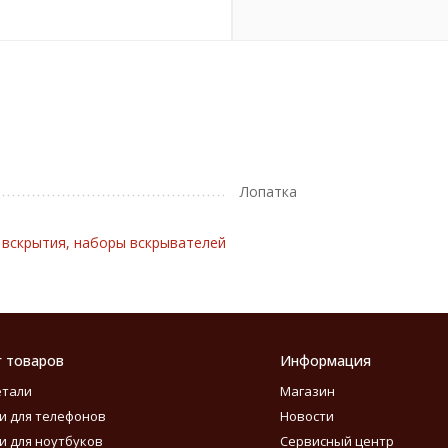
Лопатка
 вскрытия, наборы вскрывателей
г товаров
Информация
етали
Магазин
и для телефонов
Новости
и для ноутбуков
Сервисный центр