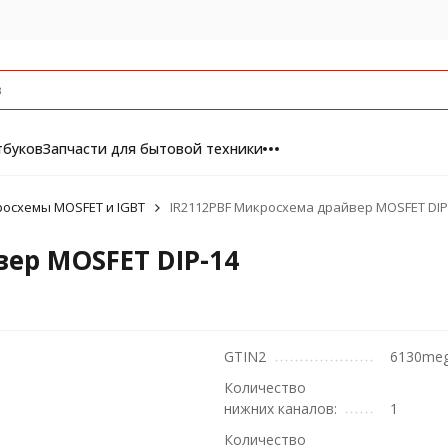
тбуков
Запчасти для бытовой техники
осхемы MOSFET и IGBT
IR2112PBF Микросхема драйвер MOSFET DIP
ер MOSFET DIP-14
GTIN2
6130me
Количество
нижних каналов:
1
Количество