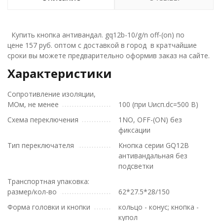
Купить кнопка антивандал. gq12b-10/g/n off-(on) по
цене 157 руб. оптом с доставкой в город в кратчайшие
сроки вы можете предварительно оформив заказ на сайте.
Характеристики
Сопротивление изоляции,
МОм, не менее
100 (при Uисп.dc=500 В)
Схема переключения
1NO, ОFF-(ON) без
фиксации
Тип переключателя
Кнопка серии GQ12B
антивандальная без
подсветки
Транспортная упаковка:
размер/кол-во
62*27.5*28/150
Форма головки и кнопки
кольцо - конус; кнопка -
купол