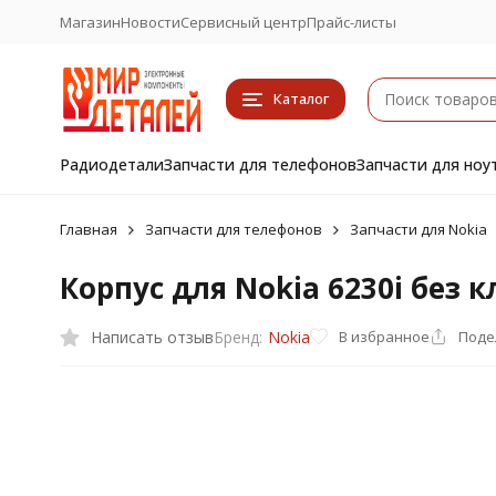
Магазин
Новости
Сервисный центр
Прайс-листы
Каталог
Радиодетали
Запчасти для телефонов
Запчасти для ноу
Главная
Запчасти для телефонов
Запчасти для Nokia
Корпус для Nokia 6230i без 
Написать отзыв
В избранное
Поде
Бренд:
Nokia