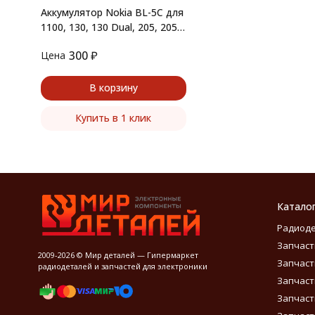
Аккумулятор Nokia BL-5C для
1100, 130, 130 Dual, 205, 205
Dual, 107 Dual, 208, 220, 220
300
₽
Цена
Dual, 230
В корзину
Купить в 1 клик
Катало
Радиод
Запчаст
2009-2026 © Мир деталей — Гипермаркет
Запчаст
радиодеталей и запчастей для электроники
Запчаст
Запчаст