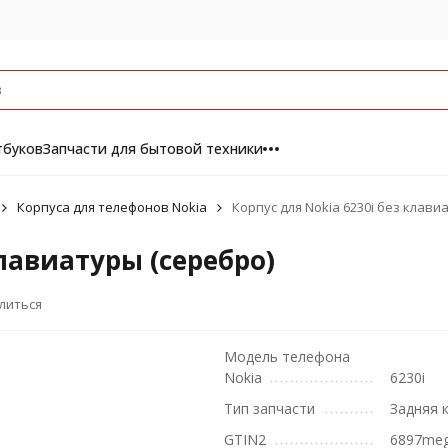
тбуков
Запчасти для бытовой техники
Корпуса для телефонов Nokia
Корпус для Nokia 6230i без клави
клавиатуры (серебро)
литься
Модель телефона
Nokia
6230i
Тип запчасти
Задняя 
GTIN2
6897me