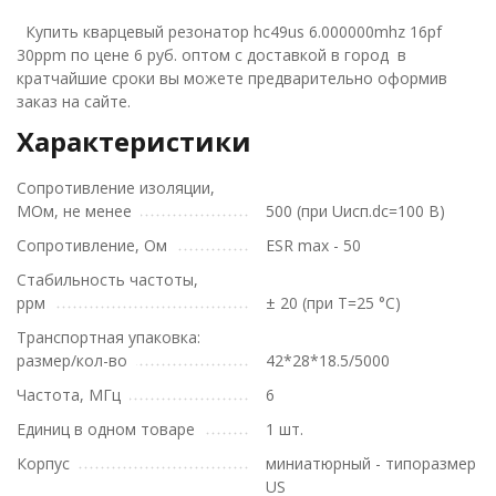
Купить кварцевый резонатор hc49us 6.000000mhz 16pf
30ppm по цене 6 руб. оптом с доставкой в город в
кратчайшие сроки вы можете предварительно оформив
заказ на сайте.
Характеристики
Сопротивление изоляции,
МОм, не менее
500 (при Uисп.dc=100 В)
Сопротивление, Ом
ESR max - 50
Стабильность частоты,
ррм
± 20 (при T=25 °С)
Транспортная упаковка:
размер/кол-во
42*28*18.5/5000
Частота, МГц
6
Единиц в одном товаре
1 шт.
Корпус
миниатюрный - типоразмер
US