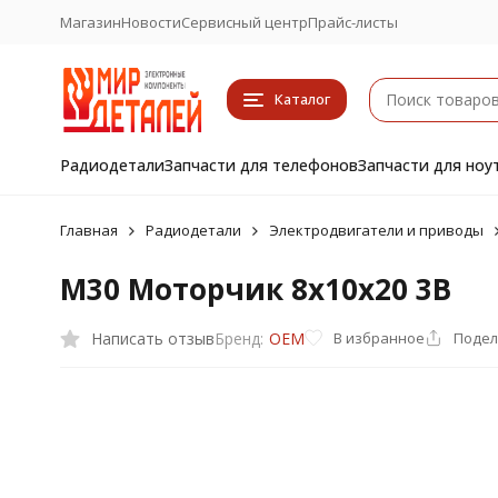
Магазин
Новости
Сервисный центр
Прайс-листы
Каталог
Радиодетали
Запчасти для телефонов
Запчасти для ноу
Главная
Радиодетали
Электродвигатели и приводы
M30 Моторчик 8х10х20 3В
Написать отзыв
В избранное
Подел
Бренд:
OEM