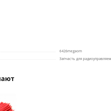
6426megaom
Запчасть для радиоуправляе
пают