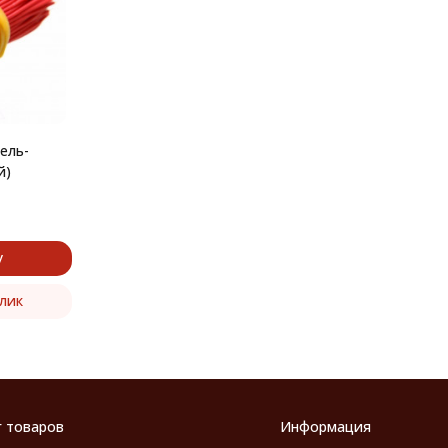
ель-
й)
у
клик
г товаров
Информация