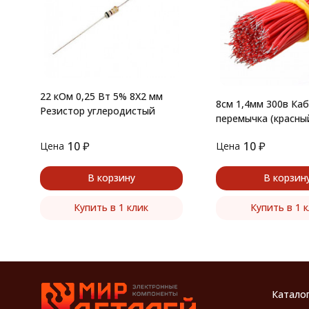
22 кОм 0,25 Вт 5% 8X2 мм
8см 1,4мм 300в Каб
Резистор углеродистый
перемычка (красны
10
₽
10
₽
Цена
Цена
В корзину
В корзин
Купить в 1 клик
Купить в 1 
Катало