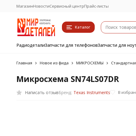
Магазин
Новости
Сервисный центр
Прайс-листы
Каталог
Радиодетали
Запчасти для телефонов
Запчасти для ноу
Главная
Новое из фида
МИКРОСХЕМЫ
Стандартная
Микросхема SN74LS07DR
Написать отзыв
В избра
Бренд:
Texas Instruments