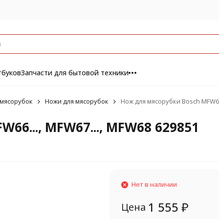
тбуков
Запчасти для бытовой техники
 мясорубок
Ножи для мясорубок
Нож для мясорубки Bosch MFW66.
66..., MFW67..., MFW68 629851
Нет в наличии
1 555
₽
Цена