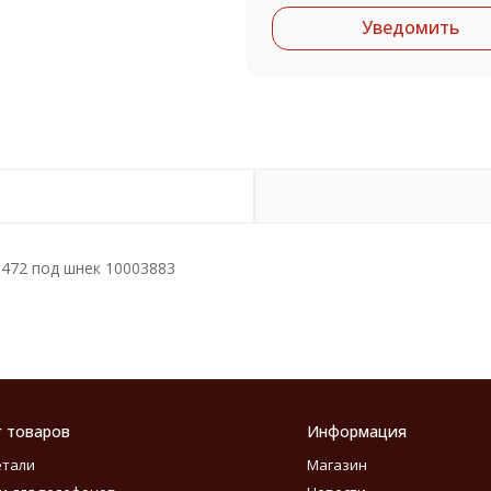
Уведомить
5472 под шнек 10003883
г товаров
Информация
етали
Магазин