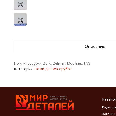
Описание
Нож мясорубки Bork, Zelmer, Mouilinex HV8
Категории:
Ножи для мясорубок
Катало
Радиод
Запчаст