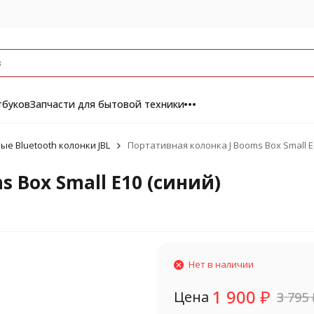
тбуков
Запчасти для бытовой техники
е Bluetooth колонки JBL
Портативная колонка J Booms Box Small E
 Box Small E10 (синий)
Нет в наличии
1 900
₽
Цена
3 795