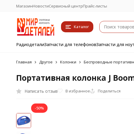
Магазин
Новости
Сервисный центр
Прайс-листы
Каталог
Радиодетали
Запчасти для телефонов
Запчасти для ноу
Главная
Другое
Колонки
Беспроводные портативны
Портативная колонка J Booms
Написать отзыв
В избранное
Поделиться
-50%