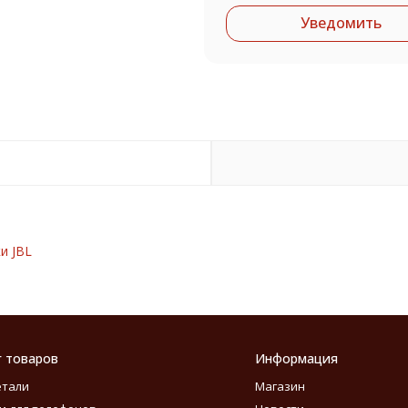
Уведомить
и JBL
г товаров
Информация
етали
Магазин