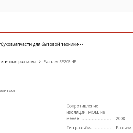
тбуков
Запчасти для бытовой техники
метичные разъемы
Разъем SP20B-4P
елиться
Сопротивление
изоляции, МОм, не
менее
2000
Тип разъёма
Разъем