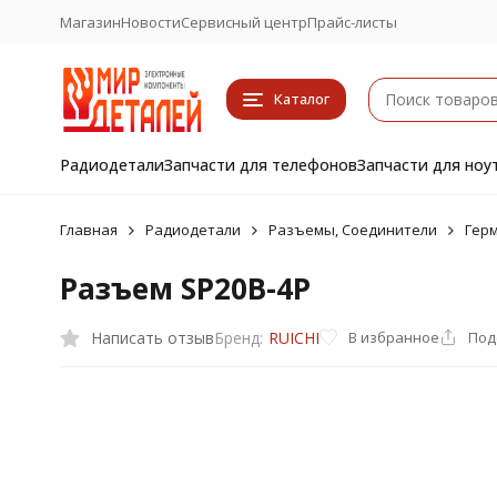
Магазин
Новости
Сервисный центр
Прайс-листы
Каталог
Радиодетали
Запчасти для телефонов
Запчасти для ноу
Главная
Радиодетали
Разъемы, Соединители
Гер
Разъем SP20B-4P
Написать отзыв
В избранное
Под
Бренд:
RUICHI