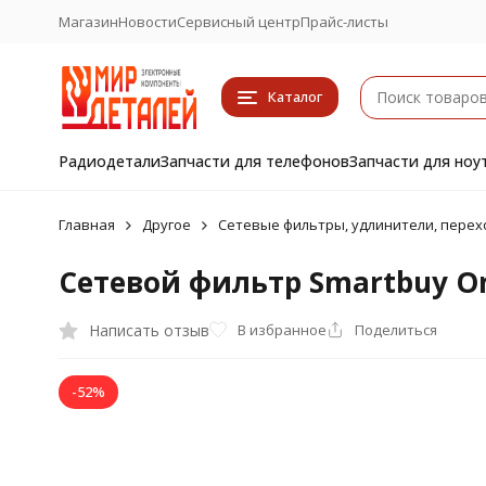
Магазин
Новости
Сервисный центр
Прайс-листы
Каталог
Радиодетали
Запчасти для телефонов
Запчасти для ноу
Главная
Другое
Сетевые фильтры, удлинители, перех
Сетевой фильтр Smartbuy One 
Написать отзыв
В избранное
Поделиться
-52%