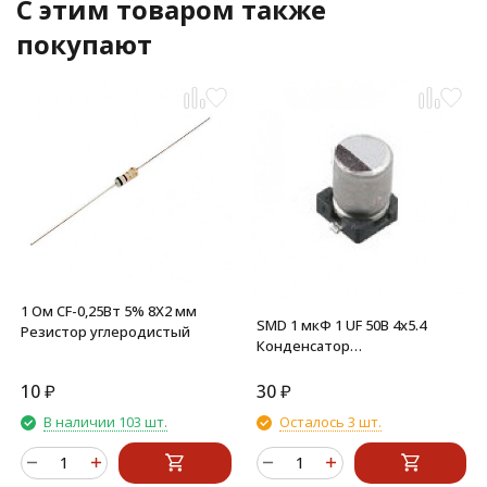
C этим товаром также
покупают
1 Ом CF-0,25Вт 5% 8X2 мм
SMD 1 мкФ 1 UF 50В 4x5.4
Резистор углеродистый
Конденсатор
электролитический
алюминиевый SMD
10
₽
30
₽
В наличии 103 шт.
Осталось 3 шт.