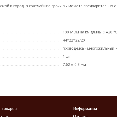
ставкой в город в кратчайшие сроки вы можете предварительно о
100 МОм на км длины (Т=20 °С
44*22*22/20
проводника - многожильный 7
1 шт.
7,62 ± 0,3 мм
г товаров
Информация
етали
Магазин