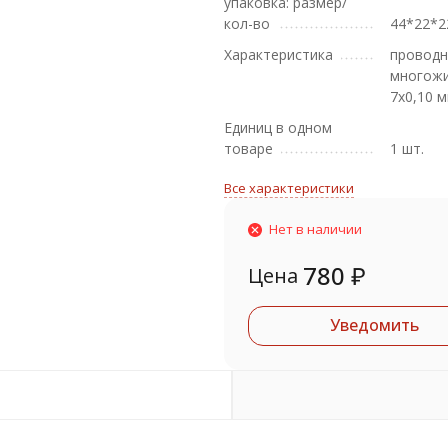
упаковка: размер/
кол-во
44*22*2
Характеристика
проводн
многож
7х0,10 
Единиц в одном
товаре
1 шт.
Все характеристики
Нет в наличии
780
₽
Цена
Уведомить