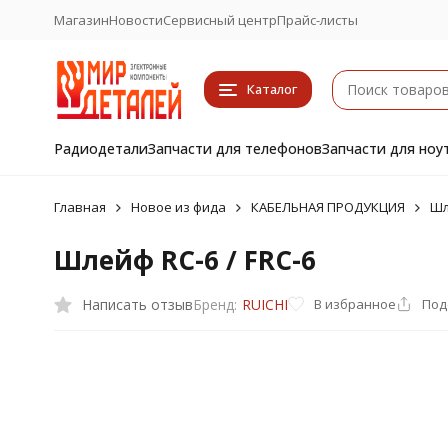
Магазин
Новости
Сервисный центр
Прайс-листы
Каталог
Радиодетали
Запчасти для телефонов
Запчасти для ноу
Главная
Новое из фида
КАБЕЛЬНАЯ ПРОДУКЦИЯ
Шл
Шлейф RC-6 / FRC-6
Написать отзыв
В избранное
Под
Бренд:
RUICHI