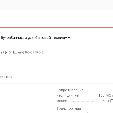
тбуков
Запчасти для бытовой техники
ейф
Шлейф RC-6 / FRC-6
елиться
Сопротивление
изоляции, не
100 МОм
менее
длины (Т
Транспортная