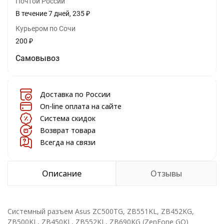
Почтой России
В течение
7
дней
235
₽
Курьером по Сочи
200
₽
Самовывоз
Доставка по России
On-line оплата на сайте
Система скидок
Возврат товара
Всегда на связи
Описание
Отзывы
Системный разъем Asus ZC500TG, ZB551KL, ZB452KG,
ZB500KL, ZB450KL, ZB552KL, ZB690KG (ZenFone GO)