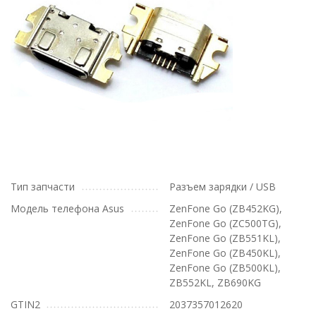
Тип запчасти
Разъем зарядки / USB
Модель телефона Asus
ZenFone Go (ZB452KG),
ZenFone Go (ZC500TG),
ZenFone Go (ZB551KL),
ZenFone Go (ZB450KL),
ZenFone Go (ZB500KL),
ZB552KL, ZB690KG
GTIN2
2037357012620