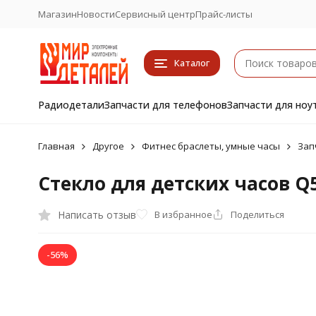
Магазин
Новости
Сервисный центр
Прайс-листы
Каталог
Радиодетали
Запчасти для телефонов
Запчасти для ноу
Главная
Другое
Фитнес браслеты, умные часы
Зап
Стекло для детских часов Q5
Написать отзыв
В избранное
Поделиться
-56%