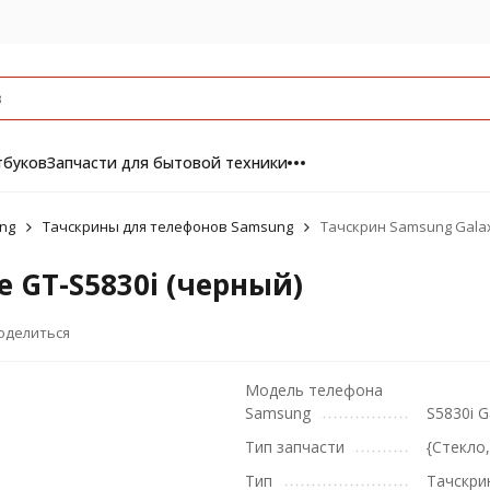
тбуков
Запчасти для бытовой техники
ng
Тачскрины для телефонов Samsung
Тачскрин Samsung Galax
 GT-S5830i (черный)
оделиться
Модель телефона
Samsung
S5830i G
Тип запчасти
{Стекло
Тип
Тачскри