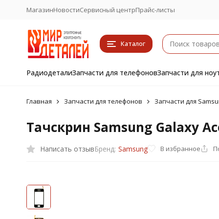
Магазин
Новости
Сервисный центр
Прайс-листы
Каталог
Радиодетали
Запчасти для телефонов
Запчасти для ноу
Главная
Запчасти для телефонов
Запчасти для Samsu
Тачскрин Samsung Galaxy Ace
Написать отзыв
В избранное
П
Бренд:
Samsung