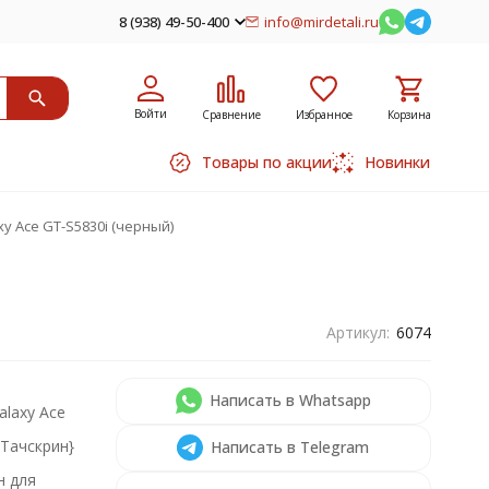
8 (938) 49-50-400
info@mirdetali.ru
Войти
Сравнение
Избранное
Корзина
Товары по акции
Новинки
y Ace GT-S5830i (черный)
Артикул:
6074
Написать в Whatsapp
alaxy Ace
,Тачскрин}
Написать в Telegram
н для