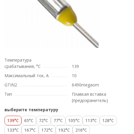
Температура
срабатывания, °C
139
Максимальный ток, А
10
GTIN2
6490megaom
Тип
Плавкая вставка
(предохранитель)
выберите температуру
139°C
65°C
72°C
77°C
105°C
113°C
128°C
133°C
167°C
172°C
192°C
216°C