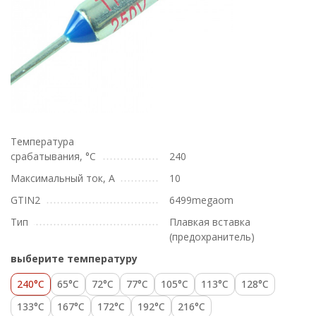
Температура
срабатывания, °C
240
Максимальный ток, А
10
GTIN2
6499megaom
Тип
Плавкая вставка
(предохранитель)
выберите температуру
240°C
65°C
72°C
77°C
105°C
113°C
128°C
133°C
167°C
172°C
192°C
216°C