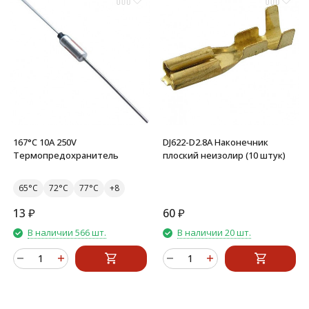
167°C 10A 250V
DJ622-D2.8A Наконечник
Термопредохранитель
плоский неизолир (10 штук)
65°C
72°C
77°C
13
₽
60
₽
В наличии 566 шт.
В наличии 20 шт.