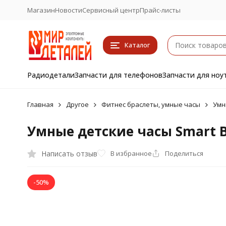
Магазин
Новости
Сервисный центр
Прайс-листы
Каталог
Радиодетали
Запчасти для телефонов
Запчасти для ноу
Главная
Другое
Фитнес браслеты, умные часы
Умн
Умные детские часы Smart B
Написать отзыв
В избранное
Поделиться
-50%