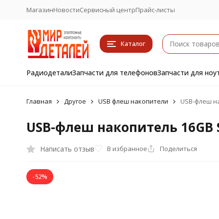
Магазин
Новости
Сервисный центр
Прайс-листы
Каталог
Радиодетали
Запчасти для телефонов
Запчасти для ноу
Главная
Другое
USB флеш накопители
USB-флеш на
USB-флеш накопитель 16GB 
Написать отзыв
В избранное
Поделиться
-52%