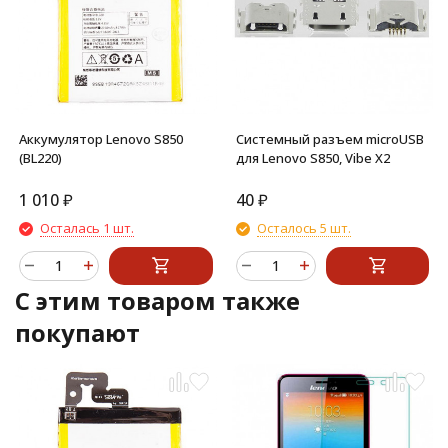
Аккумулятор Lenovo S850
Системный разъем microUSB
(BL220)
для Lenovo S850, Vibe X2
1 010
₽
40
₽
Осталась 1 шт.
Осталось 5 шт.
C этим товаром также
покупают