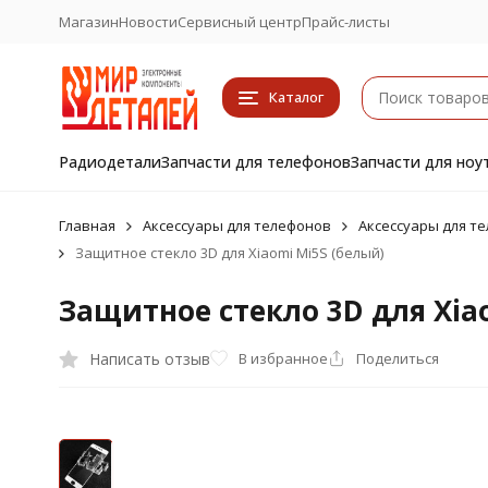
Магазин
Новости
Сервисный центр
Прайс-листы
Каталог
Радиодетали
Запчасти для телефонов
Запчасти для ноу
Главная
Аксессуары для телефонов
Аксессуары для те
Защитное стекло 3D для Xiaomi Mi5S (белый)
Защитное стекло 3D для Xia
Написать отзыв
В избранное
Поделиться