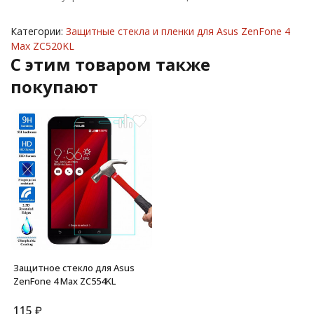
Категории:
Защитные стекла и пленки для Asus ZenFone 4
Max ZC520KL
C этим товаром также
покупают
Защитное стекло для Asus
ZenFone 4 Max ZC554KL
115
₽