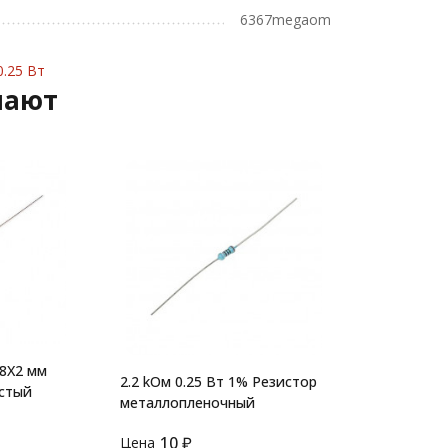
6367megaom
.25 Вт
пают
 8X2 мм
2.2 kОм 0.25 Вт 1% Резистор
истый
металлопленочный
10
₽
Цена