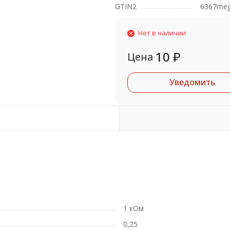
GTIN2
6367me
Нет в наличии
10
₽
Цена
Уведомить
1 кОм
0,25