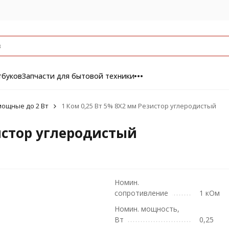
тбуков
Запчасти для бытовой техники
ощные до 2 Вт
1 Ком 0,25 Вт 5% 8X2 мм Резистор углеродистый
зистор углеродистый
Номин.
сопротивление
1 кОм
Номин. мощность,
Вт
0,25