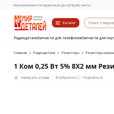
Магазин
Новости
Сервисный центр
Прайс-листы
Каталог
Радиодетали
Запчасти для телефонов
Запчасти для ноу
Главная
Радиодетали
Резисторы
Резисторы малом
1 Ком 0,25 Вт 5% 8X2 мм Ре
Написать отзыв
В избранное
Поделиться