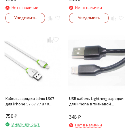
Нет в наличии
Нет в наличии
Уведомить
Уведомить
Кабель зарядки Ldnio LS07
USB кабель Lightning зарядки
для iPhone 5 / 6 / 7 / 8 / X
для iPhone в тканевой
(белый)
оплетке 1.2 метра (черный)
750
₽
345
₽
В наличии 6 шт.
Нет в наличии