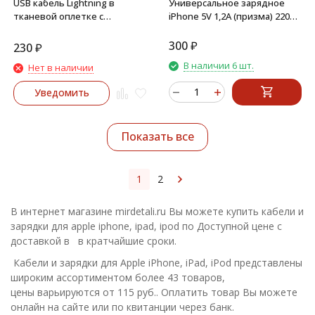
USB кабель Lightning в
Универсальное зарядное
тканевой оплетке с
iPhone 5V 1,2A (призма) 220V
металичискими
USB
концевиками (золото)
300
₽
230
₽
В наличии 6 шт.
Нет в наличии
Уведомить
Показать все
1
2
В интернет магазине mirdetali.ru Вы можете купить кабели и
зарядки для apple iphone, ipad, ipod по Доступной цене с
доставкой в в кратчайшие сроки.
Кабели и зарядки для Apple iPhone, iPad, iPod представлены
широким ассортиментом более 43 товаров,
цены варьируются от 115 руб.. Оплатить товар Вы можете
онлайн на сайте или по квитанции через банк.