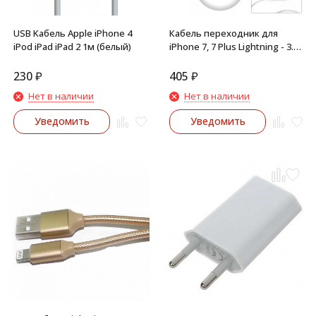
USB Kабель Apple iPhone 4
Кабель переходник для
iPod iPad iPad 2 1м (белый)
iPhone 7, 7 Plus Lightning - 3.5
Jack металлические
концевики (серебро)
230
₽
405
₽
Нет в наличии
Нет в наличии
Уведомить
Уведомить