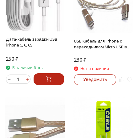
Дата-кабель зарядки USB
USB Кабель для iPhone с
iPhone 5, 6, 6S
переходником Micro USB в
тканевой оплетке с
250
₽
металлическими
230
₽
концевиками (золото)
В наличии 6 шт.
Нет в наличии
Уведомить