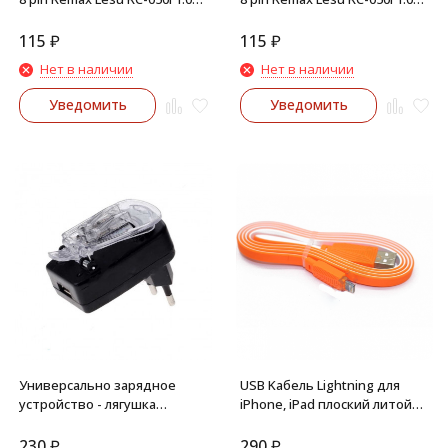
(черный)
(белый)
115
₽
115
₽
Нет в наличии
Нет в наличии
Уведомить
Уведомить
Универсально зарядное
USB Kабель Lightning для
устройство - лягушка
iPhone, iPad плоский литой
Navitoch
(оранжевый)
230
₽
290
₽