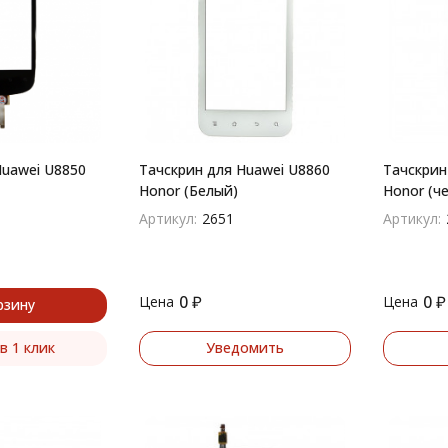
Huawei U8850
Тачскрин для Huawei U8860
Тачскрин
Honor (Белый)
Honor (ч
Артикул:
2651
Артикул:
0
₽
0
₽
Цена
Цена
рзину
в 1 клик
Уведомить