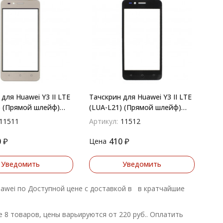
для Huawei Y3 II LTE
Тачскрин для Huawei Y3 II LTE
) (Прямой шлейф)
(LUA-L21) (Прямой шлейф)
(Черный)
11511
Артикул:
11512
0
₽
410
₽
Цена
Уведомить
Уведомить
uawei по Доступной цене с доставкой в в кратчайшие
8 товаров, цены варьируются от 220 руб.. Оплатить