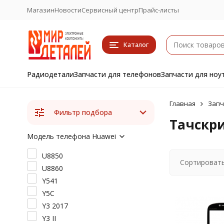
Магазин
Новости
Сервисный центр
Прайс-листы
Каталог
Радиодетали
Запчасти для телефонов
Запчасти для ноу
Главная
Запч
Фильтр подбора
Тачскри
Модель телефона Huawei
U8850
Сортировать
U8860
Y541
Y5C
Y3 2017
Y3 II