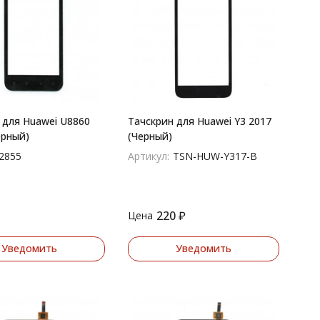
 для Huawei U8860
Тачскрин для Huawei Y3 2017
ерный)
(Черный)
2855
Артикул:
TSN-HUW-Y317-B
220
₽
Цена
Уведомить
Уведомить