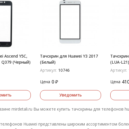
i Ascend Y5C,
Тачскрин для Huawei Y3 2017
Тачскрин 
 Q379 (Черный)
(Белый)
(LUA-L21
(Золото)
Артикул:
10746
Артикул:
0
₽
41
Цена
Цена
омить
Уведомить
азине mirdetali.ru Вы можете купить тачскрины для телефонов h
телефонов Huawei представлены широким ассортиментом более 