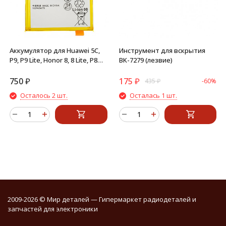
Аккумулятор для Huawei 5C,
Инструмент для вскрытия
P9, P9 Lite, Honor 8, 8 Lite, P8
BK-7279 (лезвие)
2017, Honor 7A Pro
HB366481ECW
750
₽
175
₽
435
₽
-60%
Осталось 2 шт.
Осталась 1 шт.
2009-2026 © Мир деталей — Гипермаркет радиодеталей и
запчастей для электроники